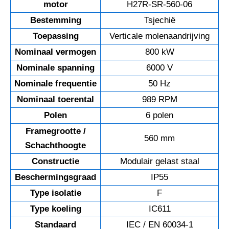
motor
H27R-SR-560-06
Bestemming
Tsjechië
Toepassing
Verticale molenaandrijving
Nominaal vermogen
800 kW
Nominale spanning
6000 V
Nominale frequentie
50 Hz
Nominaal toerental
989 RPM
Polen
6 polen
Framegrootte /
560 mm
Schachthoogte
Constructie
Modulair gelast staal
Beschermingsgraad
IP55
Type isolatie
F
Type koeling
IC611
Standaard
IEC / EN 60034-1