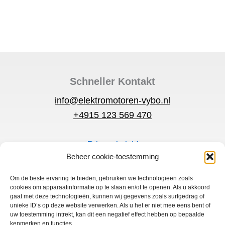
Schneller Kontakt
info@elektromotoren-vybo.nl
+4915 123 569 470
Privacybeleid
Beheer cookie-toestemming
Voorwaarden
Snelmenu
Om de beste ervaring te bieden, gebruiken we technologieën zoals
cookies om apparaatinformatie op te slaan en/of te openen. Als u akkoord
Elektromotoren
gaat met deze technologieën, kunnen wij gegevens zoals surfgedrag of
unieke ID’s op deze website verwerken. Als u het er niet mee eens bent of
Frequentie omzetter
uw toestemming intrekt, kan dit een negatief effect hebben op bepaalde
kenmerken en functies.
Thuis