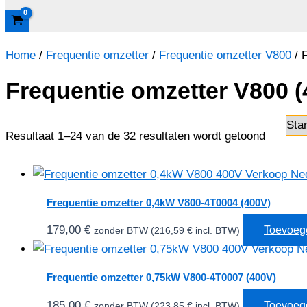
Home
/
Frequentie omzetter
/
Frequentie omzetter V800
/ 
Frequentie omzetter V800 (
Resultaat 1–24 van de 32 resultaten wordt getoond
Frequentie omzetter 0,4kW V800-4T0004 (400V)
179,00
€
Toevoeg
zonder BTW (
216,59
€
incl. BTW)
Frequentie omzetter 0,75kW V800-4T0007 (400V)
185,00
€
Toevoeg
zonder BTW (
223,85
€
incl. BTW)