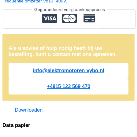
Frequentie omzetter V810 (400V)
Gegarandeerd veilig aankoopproces
Als u advies of hulp nodig heeft bij uw
bestelling, kunt u contact met ons opnemen.
info@elektromotoren-vybo.nl
+4915 123 569 470
Downloaden
Data papier