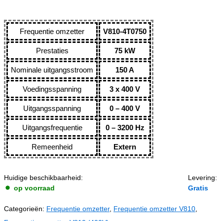
Frequentie omzetter
V810-4T0750
Prestaties
75 kW
Nominale uitgangsstroom
150 A
Voedingsspanning
3 x 400 V
Uitgangsspanning
0 – 400 V
Uitgangsfrequentie
0 – 3200 Hz
Remeenheid
Extern
Huidige beschikbaarheid:
Levering:
op voorraad
Gratis
Categorieën:
Frequentie omzetter
,
Frequentie omzetter V810
,