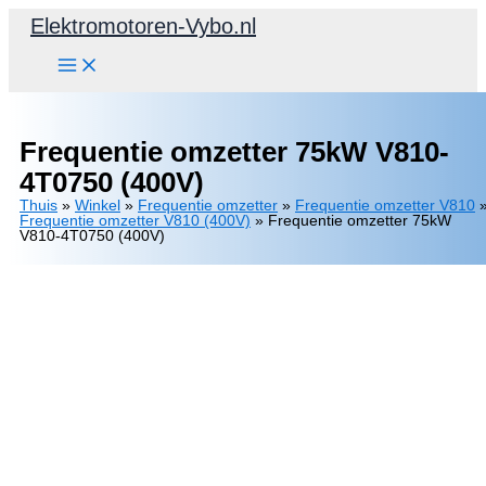
Ga
Elektromotoren-Vybo.nl
naar
de
inhoud
Frequentie omzetter 75kW V810-
4T0750 (400V)
Thuis
»
Winkel
»
Frequentie omzetter
»
Frequentie omzetter V810
Frequentie omzetter V810 (400V)
»
Frequentie omzetter 75kW
V810-4T0750 (400V)