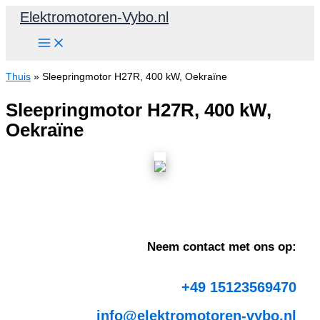
Ga
Elektromotoren-Vybo.nl
naar
de
inhoud
Thuis
»
Sleepringmotor H27R, 400 kW, Oekraïne
Sleepringmotor H27R, 400 kW,
Oekraïne
Neem contact met ons op:
+49 15123569470
info@elektromotoren-vybo.nl