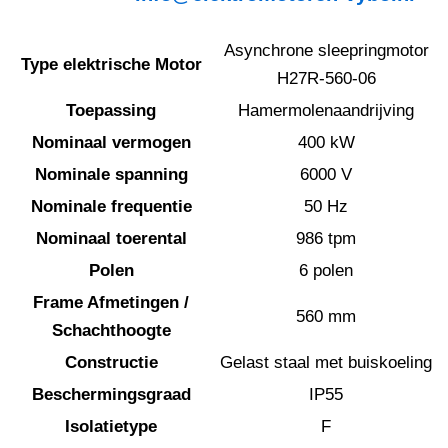
Asynchrone sleepringmotor
Type elektrische Motor
H27R-560-06
Toepassing
Hamermolenaandrijving
Nominaal vermogen
400 kW
Nominale spanning
6000 V
Nominale frequentie
50 Hz
Nominaal toerental
986 tpm
Polen
6 polen
Frame Afmetingen /
560 mm
Schachthoogte
Constructie
Gelast staal met buiskoeling
Beschermingsgraad
IP55
Isolatietype
F