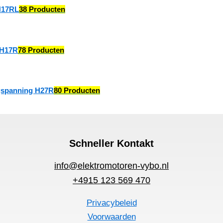
H17RL
38 Producten
 H17R
78 Producten
gspanning H27R
80 Producten
Schneller Kontakt
info@elektromotoren-vybo.nl
+4915 123 569 470
Privacybeleid
Voorwaarden