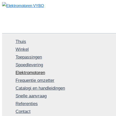
Ga
naar
de
inhoud
Thuis
Winkel
Toepassingen
Spoedlevering
Elektromotoren
Frequentie omzetter
Catalogi en handleidingen
Snelle aanvraag
Referenties
Contact