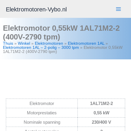
Ga
Elektromotoren-Vybo.nl
naar
de
Elektromotor 0,55kW 1AL71M2-2
inhoud
(400V-2790 tpm)
Thuis
»
Winkel
»
Elektromotoren
»
Elektromotoren 1AL
»
Elektromotoren 1AL – 2-polig – 3000 tpm
»
Elektromotor 0,55kW
1AL71M2-2 (400V-2790 tpm)
Elektromotor
1AL71M2-2
Motorprestaties
0,55 kW
Nominale spanning
230/400 V