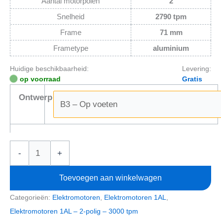
Aantal motorpolen
2
Snelheid
2790 tpm
Frame
71 mm
Frametype
aluminium
Huidige beschikbaarheid:
Levering:
op voorraad
Gratis
Ontwerp
Elektromotor
-
+
0,55kW
1AL71M2-
Toevoegen aan winkelwagen
2
Categorieën:
Elektromotoren
,
Elektromotoren 1AL
,
(400V-
Elektromotoren 1AL – 2-polig – 3000 tpm
2790