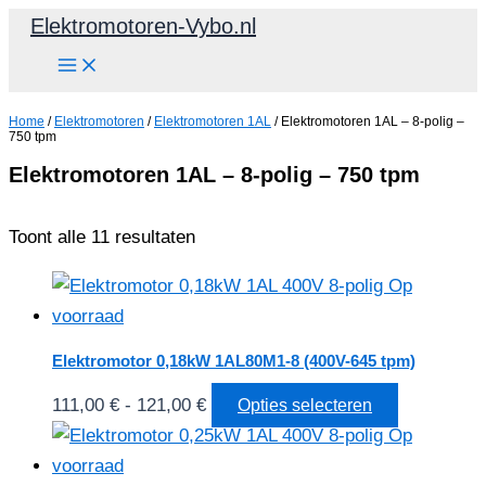
Ga
Elektromotoren-Vybo.nl
naar
de
inhoud
Home
/
Elektromotoren
/
Elektromotoren 1AL
/ Elektromotoren 1AL – 8-polig –
750 tpm
Elektromotoren 1AL – 8-polig – 750 tpm
Toont alle 11 resultaten
Elektromotor 0,18kW 1AL80M1-8 (400V-645 tpm)
Prijsklasse:
Dit
111,00
€
-
121,00
€
Opties selecteren
111,00 €
product
tot
heeft