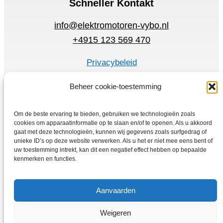
Schneller Kontakt
info@elektromotoren-vybo.nl
+4915 123 569 470
Privacybeleid
Voorwaarden
Beheer cookie-toestemming
Snelmenu
Om de beste ervaring te bieden, gebruiken we technologieën zoals
Elektromotoren
cookies om apparaatinformatie op te slaan en/of te openen. Als u akkoord
Frequentie omzetter
gaat met deze technologieën, kunnen wij gegevens zoals surfgedrag of
unieke ID’s op deze website verwerken. Als u het er niet mee eens bent of
Thuis
uw toestemming intrekt, kan dit een negatief effect hebben op bepaalde
Winkel
kenmerken en functies.
Aanvaarden
Weigeren