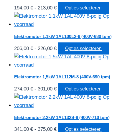
variaties.
worden
Prijsklasse:
Dit
194,00
€
-
213,00
€
Opties selecteren
Deze
op
194,00 €
product
optie
de
tot
heeft
kan
productpa
213,00 €
meerdere
gekozen
Elektromotor 1,1kW 1AL100L2-8 (400V-680 tpm)
variaties.
worden
Prijsklasse:
Dit
206,00
€
-
226,00
€
Opties selecteren
Deze
op
206,00 €
product
optie
de
tot
heeft
kan
productpa
226,00 €
meerdere
gekozen
Elektromotor 1,5kW 1AL112M-8 (400V-690 tpm)
variaties.
worden
Prijsklasse:
Dit
274,00
€
-
301,00
€
Opties selecteren
Deze
op
274,00 €
product
optie
de
tot
heeft
kan
productpa
301,00 €
meerdere
gekozen
Elektromotor 2,2kW 1AL132S-8 (400V-710 tpm)
variaties.
worden
Prijsklasse:
Dit
341,00
€
-
375,00
€
Opties selecteren
Deze
op