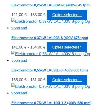
121,00 €
meerdere
Elektromotor 0,25kW 1AL80M2-8 (400V-645 tpm)
variaties.
Prijsklasse:
Dit
121,00
€
-
133,00
€
Opties selecteren
Deze
121,00 €
product
optie
tot
heeft
kan
133,00 €
meerdere
gekozen
Elektromotor 0,37kW 1AL90S-8 (400V-675 tpm)
variaties.
worden
Prijsklasse:
Dit
141,00
€
-
154,00
€
Opties selecteren
Deze
op
141,00 €
product
optie
de
tot
heeft
kan
productpag
154,00 €
meerdere
gekozen
Elektromotor 0,55kW 1AL90L-8 (400V-680 tpm)
variaties.
worden
Prijsklasse:
Dit
165,00
€
-
181,00
€
Opties selecteren
Deze
op
165,00 €
product
optie
de
tot
heeft
kan
productpa
181,00 €
meerdere
gekozen
Elektromotor 0,75kW 1AL100L1-8 (400V-680 tpm)