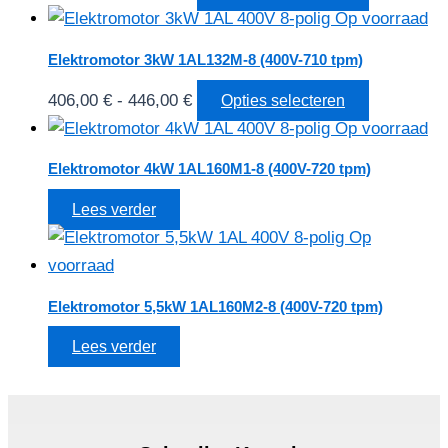
341,00 €
product
optie
de
tot
heeft
kan
productpa
Elektromotor 3kW 1AL132M-8 (400V-710 tpm)
375,00 €
meerdere
gekozen
Prijsklasse:
Dit
406,00
€
-
446,00
€
Opties selecteren
variaties.
worden
406,00 €
product
Deze
op
tot
heeft
optie
de
Elektromotor 4kW 1AL160M1-8 (400V-720 tpm)
446,00 €
meerdere
kan
productpa
Lees verder
variaties.
gekozen
Deze
worden
optie
op
kan
de
Elektromotor 5,5kW 1AL160M2-8 (400V-720 tpm)
gekozen
productpa
Lees verder
worden
op
de
productpa