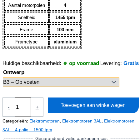
Aantal motorpolen
4
Snelheid
1455 tpm
Frame
100 mm
Frametype
aluminium
Huidige beschikbaarheid:
op voorraad
Levering:
Gratis
Ontwerp
Elektromotor
Toevoegen aan winkelwagen
-
+
3kW
3AL100L2-
Categorieën:
Elektromotoren
,
Elektromotoren 3AL
,
Elektromotoren
4
3AL – 4-polig – 1500 tpm
(IE3-
Gegarandeerd veilig aankoopproces