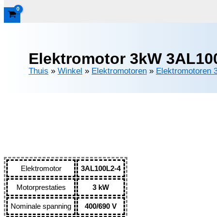
Elektromotor 3kW 3AL100
Thuis
»
Winkel
»
Elektromotoren
»
Elektromotoren 
Elektromotor
3AL100L2-4
Motorprestaties
3 kW
Nominale spanning
400/690 V