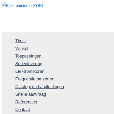
Ga
naar
de
inhoud
Thuis
Winkel
Toepassingen
Spoedlevering
Elektromotoren
Frequentie omzetter
Catalogi en handleidingen
Snelle aanvraag
Referenties
Contact