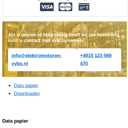
400V-
1455
tpm)
aantal
Als u advies of hulp nodig heeft bij uw bestelling,
kunt u contact met ons opnemen.
info@elektromotoren-
+4915 123 569
vybo.nl
470
Data papier
Downloaden
Data papier