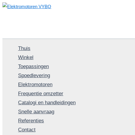
Ga
naar
de
inhoud
Thuis
Winkel
Toepassingen
Spoedlevering
Elektromotoren
Frequentie omzetter
Catalogi en handleidingen
Snelle aanvraag
Referenties
Contact