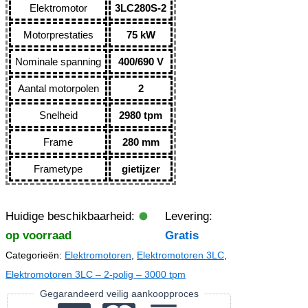
Elektromotor
3LC280S-2
Motorprestaties
75 kW
Nominale spanning
400/690 V
Aantal motorpolen
2
Snelheid
2980 tpm
Frame
280 mm
Frametype
gietijzer
Huidige beschikbaarheid:
Levering:
op voorraad
Gratis
Categorieën:
Elektromotoren
,
Elektromotoren 3LC
,
Elektromotoren 3LC – 2-polig – 3000 tpm
Gegarandeerd veilig aankoopproces