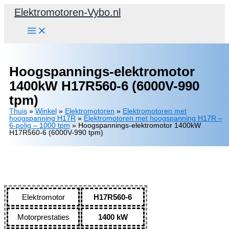
Ga
Elektromotoren-Vybo.nl
naar
de
inhoud
Hoogspannings-elektromotor
1400kW H17R560-6 (6000V-990
tpm)
Thuis
»
Winkel
»
Elektromotoren
»
Elektromotoren met
hoogspanning H17R
»
Elektromotoren met hoogspanning H17R –
6-polig – 1000 tpm
»
Hoogspannings-elektromotor 1400kW
H17R560-6 (6000V-990 tpm)
Elektromotor
H17R560-6
Motorprestaties
1400 kW