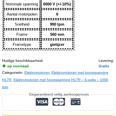
Nominale spanning
6000 V (+/-10%)
Aantal motorpolen
6
Snelheid
990 tpm
Frame
560 mm
Frametype
gietijzer
Huidige beschikbaarheid:
Levering:
op voorraad
Gratis
Categorieën:
Elektromotoren
,
Elektromotoren met hoogspanning
H17R
,
Elektromotoren met hoogspanning H17R – 6-polig – 1000
tpm
Gegarandeerd veilig aankoopproces