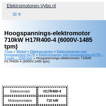
Ga
Elektromotoren-Vybo.nl
naar
de
inhoud
Hoogspannings-elektromotor
710kW H17R400-4 (6000V-1485
tpm)
Thuis
»
Winkel
»
Elektromotoren
»
Elektromotoren met
hoogspanning H17R
»
Elektromotoren met hoogspanning H17R –
4-polig – 1500 tpm
»
Hoogspannings-elektromotor 710kW
H17R400-4 (6000V-1485 tpm)
Elektromotor
H17R400-4
Motorprestaties
710 kW