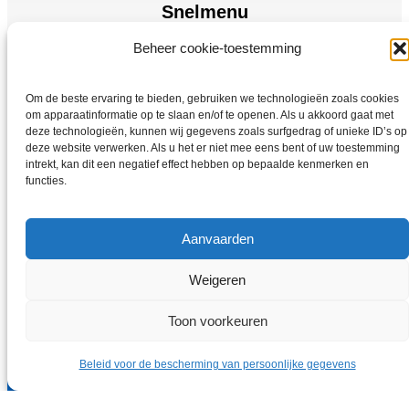
Snelmenu
Beheer cookie-toestemming
Elektromotoren
Frequentie omzetter
Om de beste ervaring te bieden, gebruiken we technologieën zoals cookies
Thuis
om apparaatinformatie op te slaan en/of te openen. Als u akkoord gaat met
Winkel
deze technologieën, kunnen wij gegevens zoals surfgedrag of unieke ID’s op
deze website verwerken. Als u het er niet mee eens bent of uw toestemming
intrekt, kan dit een negatief effect hebben op bepaalde kenmerken en
functies.
Aanvaarden
Weigeren
Copyright © 2026 Elektromotoren-Vybo.nl | VYBO Electric
Toon voorkeuren
Beleid voor de bescherming van persoonlijke gegevens