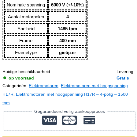
Nominale spanning
6000 V (+/-10%)
Aantal motorpolen
4
Snelheid
1485 tpm
Frame
400 mm
Frametype
gietijzer
Huidige beschikbaarheid:
Levering:
op voorraad
Gratis
Categorieën:
Elektromotoren
,
Elektromotoren met hoogspanning
H17R
,
Elektromotoren met hoogspanning H17R – 4-polig – 1500
tpm
Gegarandeerd veilig aankoopproces