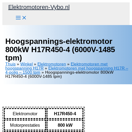
Ga
Elektromotoren-Vybo.nl
naar
de
inhoud
Hoogspannings-elektromotor
800kW H17R450-4 (6000V-1485
tpm)
Thuis
»
Winkel
»
Elektromotoren
»
Elektromotoren met
hoogspanning H17R
»
Elektromotoren met hoogspanning H17R –
4-polig – 1500 tpm
»
Hoogspannings-elektromotor 800kW
H17R450-4 (6000V-1485 tpm)
Elektromotor
H17R450-4
Motorprestaties
800 kW