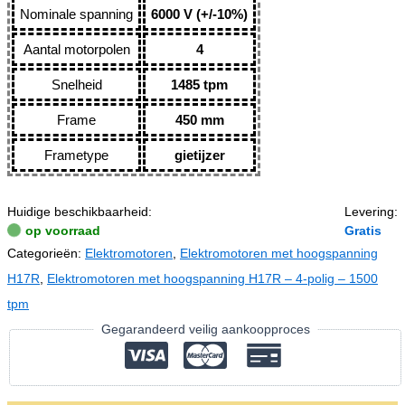
Nominale spanning
6000 V (+/-10%)
Aantal motorpolen
4
Snelheid
1485 tpm
Frame
450 mm
Frametype
gietijzer
Huidige beschikbaarheid:
Levering:
op voorraad
Gratis
Categorieën:
Elektromotoren
,
Elektromotoren met hoogspanning
H17R
,
Elektromotoren met hoogspanning H17R – 4-polig – 1500
tpm
Gegarandeerd veilig aankoopproces